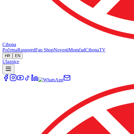
Cibona
Početna
Raspored
Fan Shop
Novosti
Momčad
Cibona
TV
HR
EN
Ulaznice