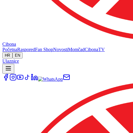
Cibona
Početna
Raspored
Fan Shop
Novosti
Momčad
Cibona
TV
HR
EN
Ulaznice