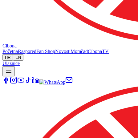
Cibona
Početna
Raspored
Fan Shop
Novosti
Momčad
Cibona
TV
HR
EN
Ulaznice