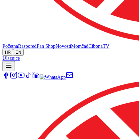
Početna
Raspored
Fan Shop
Novosti
Momčad
Cibona
TV
HR
EN
Ulaznice