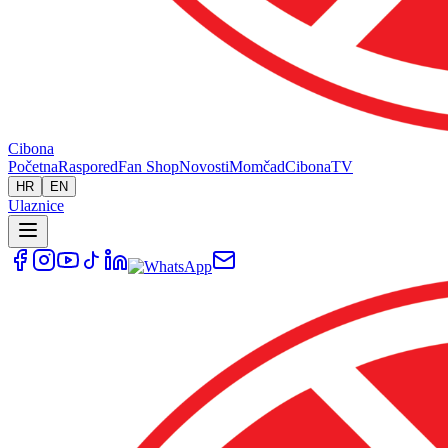
Cibona
Početna
Raspored
Fan Shop
Novosti
Momčad
Cibona
TV
HR
EN
Ulaznice