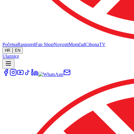
Početna
Raspored
Fan Shop
Novosti
Momčad
Cibona
TV
HR
EN
Ulaznice