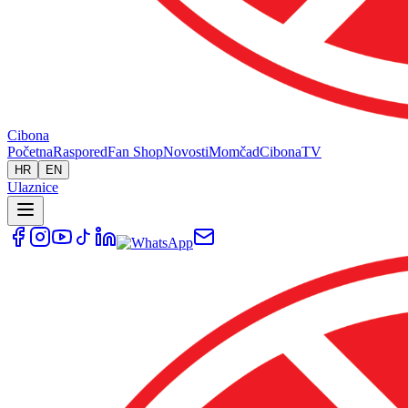
Cibona
Početna
Raspored
Fan Shop
Novosti
Momčad
Cibona
TV
HR
EN
Ulaznice