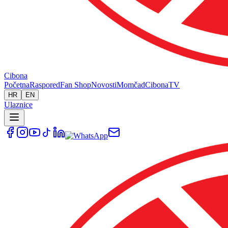
Cibona
Početna
Raspored
Fan Shop
Novosti
Momčad
Cibona
TV
HR
EN
Ulaznice