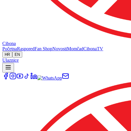
Cibona
Početna
Raspored
Fan Shop
Novosti
Momčad
Cibona
TV
HR
EN
Ulaznice