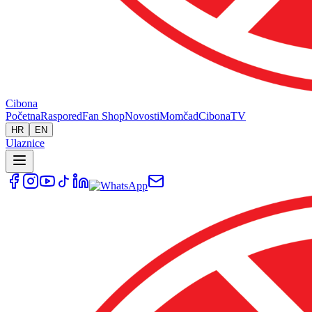
Cibona
Početna
Raspored
Fan Shop
Novosti
Momčad
Cibona
TV
HR
EN
Ulaznice