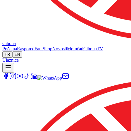
Cibona
Početna
Raspored
Fan Shop
Novosti
Momčad
Cibona
TV
HR
EN
Ulaznice