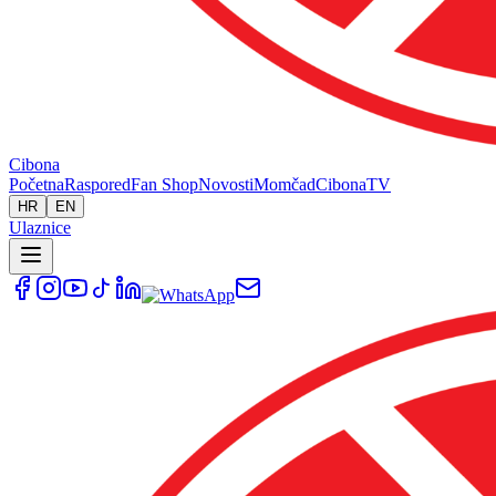
Cibona
Početna
Raspored
Fan Shop
Novosti
Momčad
Cibona
TV
HR
EN
Ulaznice