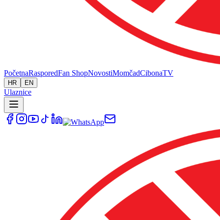
Početna
Raspored
Fan Shop
Novosti
Momčad
Cibona
TV
HR
EN
Ulaznice