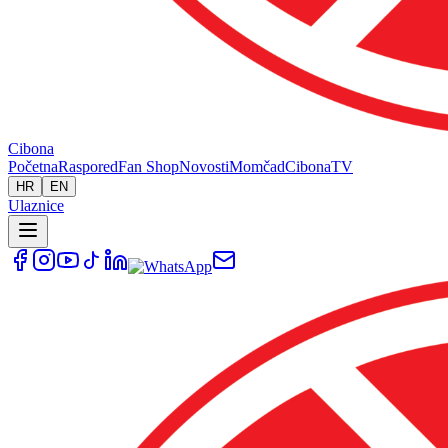
Cibona
Početna
Raspored
Fan Shop
Novosti
Momčad
Cibona
TV
HR
EN
Ulaznice