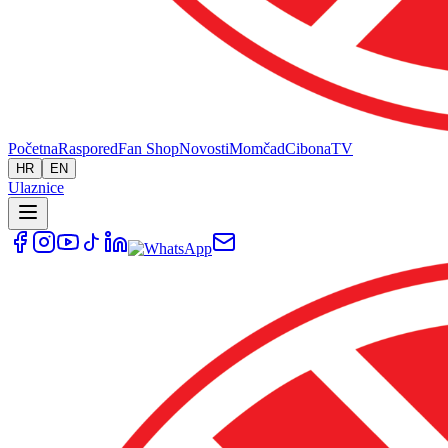
Početna
Raspored
Fan Shop
Novosti
Momčad
Cibona
TV
HR
EN
Ulaznice