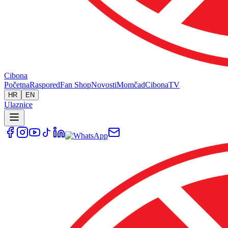
Cibona
Početna
Raspored
Fan Shop
Novosti
Momčad
Cibona
TV
HR
EN
Ulaznice