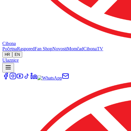
Cibona
Početna
Raspored
Fan Shop
Novosti
Momčad
Cibona
TV
HR
EN
Ulaznice