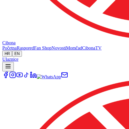
Cibona
Početna
Raspored
Fan Shop
Novosti
Momčad
Cibona
TV
HR
EN
Ulaznice