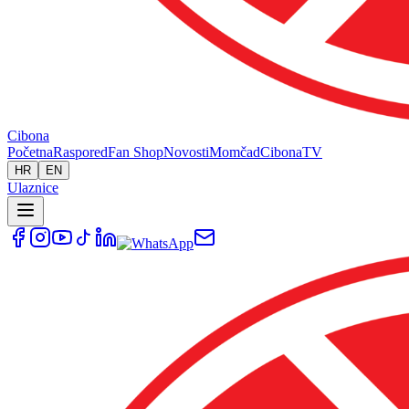
Cibona
Početna
Raspored
Fan Shop
Novosti
Momčad
Cibona
TV
HR
EN
Ulaznice