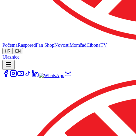
Početna
Raspored
Fan Shop
Novosti
Momčad
Cibona
TV
HR
EN
Ulaznice