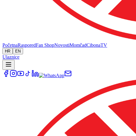
Početna
Raspored
Fan Shop
Novosti
Momčad
Cibona
TV
HR
EN
Ulaznice