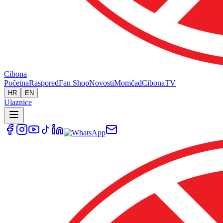
Cibona
Početna
Raspored
Fan Shop
Novosti
Momčad
Cibona
TV
HR
EN
Ulaznice