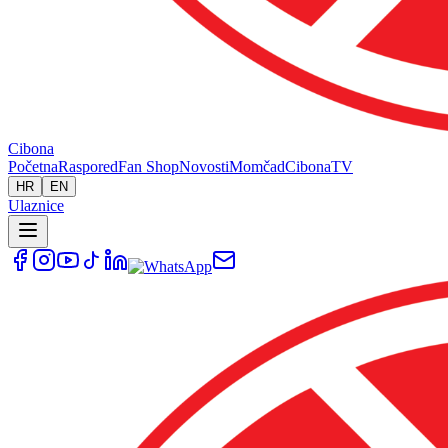
Cibona
Početna
Raspored
Fan Shop
Novosti
Momčad
Cibona
TV
HR
EN
Ulaznice