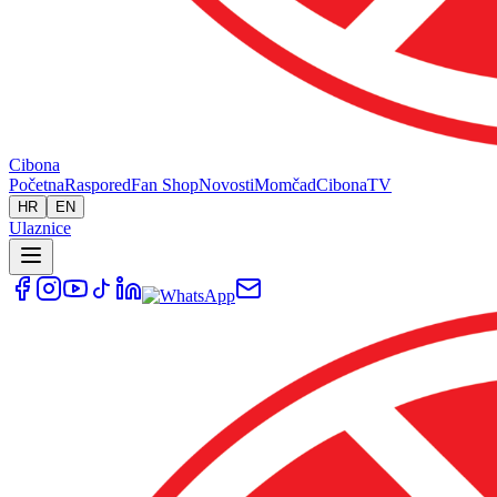
Cibona
Početna
Raspored
Fan Shop
Novosti
Momčad
Cibona
TV
HR
EN
Ulaznice