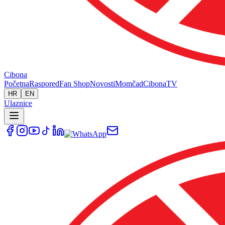
Cibona
Početna
Raspored
Fan Shop
Novosti
Momčad
Cibona
TV
HR
EN
Ulaznice