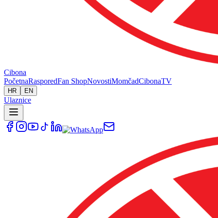
Cibona
Početna
Raspored
Fan Shop
Novosti
Momčad
Cibona
TV
HR
EN
Ulaznice