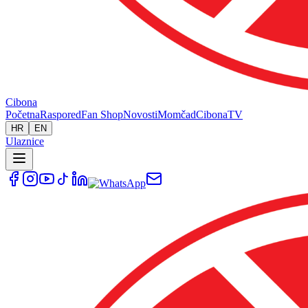
Cibona
Početna
Raspored
Fan Shop
Novosti
Momčad
Cibona
TV
HR
EN
Ulaznice