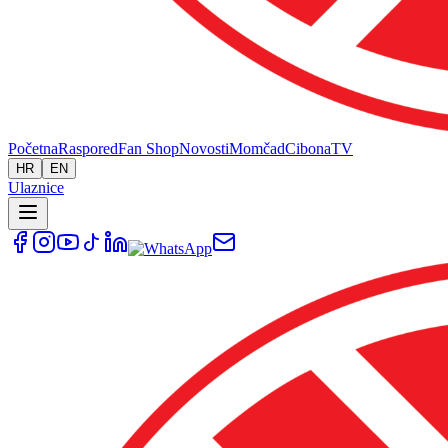
Početna
Raspored
Fan Shop
Novosti
Momčad
Cibona
TV
HR
EN
Ulaznice