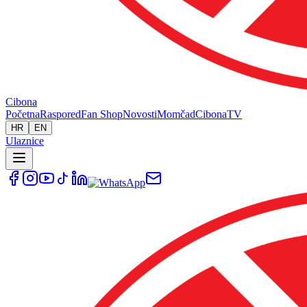
Cibona
Početna
Raspored
Fan Shop
Novosti
Momčad
Cibona
TV
HR
EN
Ulaznice