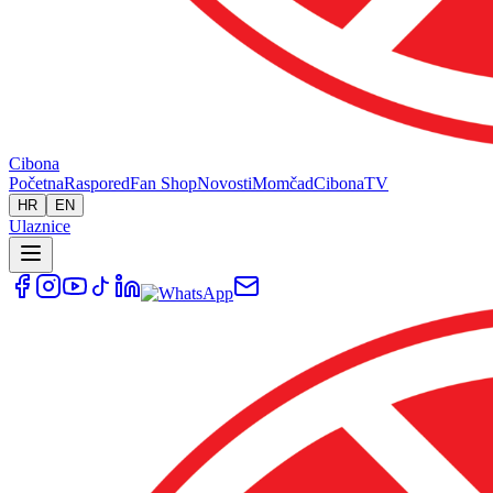
Cibona
Početna
Raspored
Fan Shop
Novosti
Momčad
Cibona
TV
HR
EN
Ulaznice