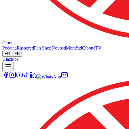
Cibona
Početna
Raspored
Fan Shop
Novosti
Momčad
Cibona
TV
HR
EN
Ulaznice