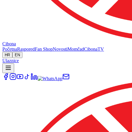
Cibona
Početna
Raspored
Fan Shop
Novosti
Momčad
Cibona
TV
HR
EN
Ulaznice