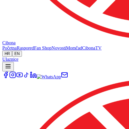
Cibona
Početna
Raspored
Fan Shop
Novosti
Momčad
Cibona
TV
HR
EN
Ulaznice