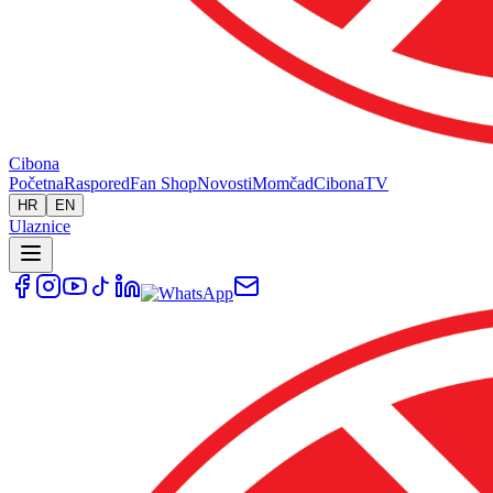
Cibona
Početna
Raspored
Fan Shop
Novosti
Momčad
Cibona
TV
HR
EN
Ulaznice