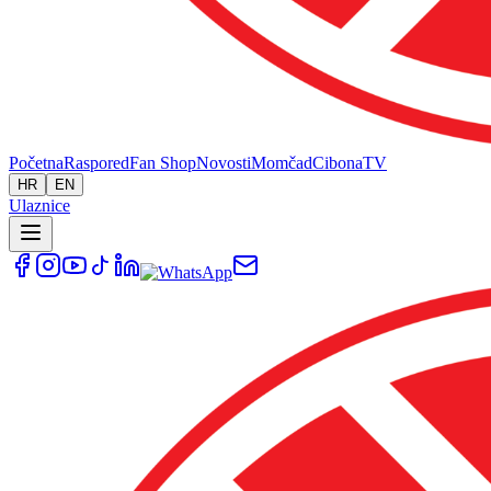
Početna
Raspored
Fan Shop
Novosti
Momčad
Cibona
TV
HR
EN
Ulaznice