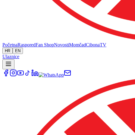
Početna
Raspored
Fan Shop
Novosti
Momčad
Cibona
TV
HR
EN
Ulaznice