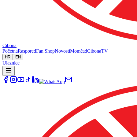
Cibona
Početna
Raspored
Fan Shop
Novosti
Momčad
Cibona
TV
HR
EN
Ulaznice