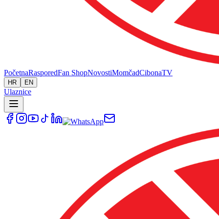
Početna
Raspored
Fan Shop
Novosti
Momčad
Cibona
TV
HR
EN
Ulaznice