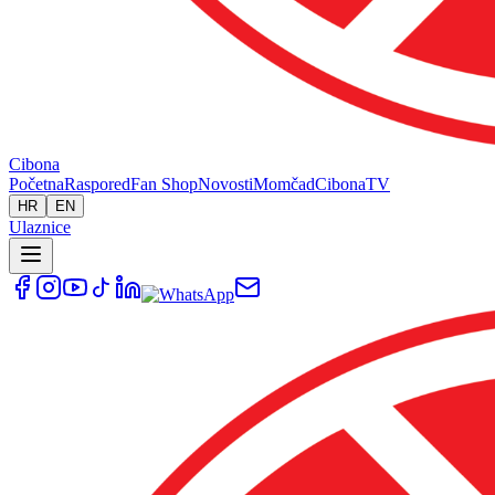
Cibona
Početna
Raspored
Fan Shop
Novosti
Momčad
Cibona
TV
HR
EN
Ulaznice