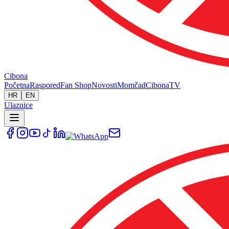
Cibona
Početna
Raspored
Fan Shop
Novosti
Momčad
Cibona
TV
HR
EN
Ulaznice