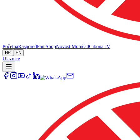
Početna
Raspored
Fan Shop
Novosti
Momčad
Cibona
TV
HR
EN
Ulaznice