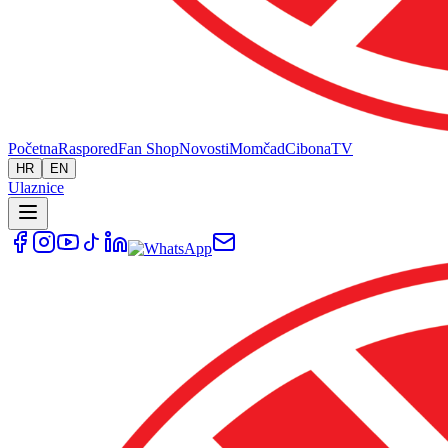
Početna
Raspored
Fan Shop
Novosti
Momčad
Cibona
TV
HR
EN
Ulaznice