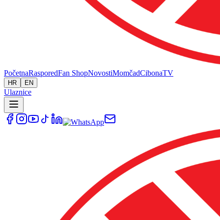
Početna
Raspored
Fan Shop
Novosti
Momčad
Cibona
TV
HR
EN
Ulaznice