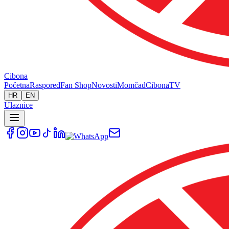
Cibona
Početna
Raspored
Fan Shop
Novosti
Momčad
Cibona
TV
HR
EN
Ulaznice