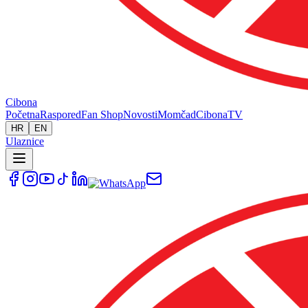
Cibona
Početna
Raspored
Fan Shop
Novosti
Momčad
Cibona
TV
HR
EN
Ulaznice