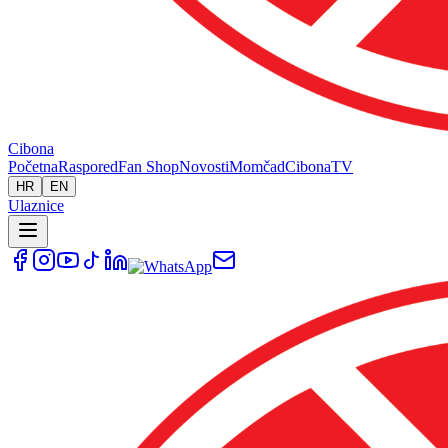
Cibona
Početna
Raspored
Fan Shop
Novosti
Momčad
Cibona
TV
HR
EN
Ulaznice