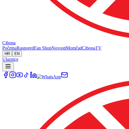
Cibona
Početna
Raspored
Fan Shop
Novosti
Momčad
Cibona
TV
HR
EN
Ulaznice